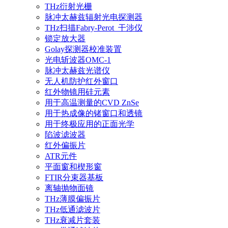
THz衍射光栅
脉冲太赫兹辐射光电探测器
THz扫描Fabry-Perot_干涉仪
锁定放大器
Golay探测器校准装置
光电斩波器OMC-1
脉冲太赫兹光谱仪
无人机防护红外窗口
红外物镜用硅元素
用于高温测量的CVD ZnSe
用于热成像的锗窗口和透镜
用于终极应用的正面光学
陷波滤波器
红外偏振片
ATR元件
平面窗和楔形窗
FTIR分束器基板
离轴抛物面镜
THz薄膜偏振片
THz低通滤波片
THz衰减片套装