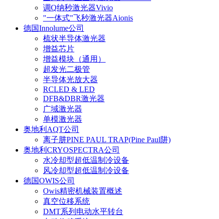
调Q纳秒激光器Vivio
"一体式"飞秒激光器Aionis
德国Innolume公司
梳状半导体激光器
增益芯片
增益模块（通用）
超发光二极管
半导体光放大器
RCLED & LED
DFB&DBR激光器
广域激光器
单模激光器
奥地利AQT公司
离子肼PINE PAUL TRAP(Pine Paul阱)
奥地利CRYOSPECTRA公司
水冷却型超低温制冷设备
风冷却型超低温制冷设备
德国OWIS公司
Owis精密机械装置概述
真空位移系统
DMT系列电动水平转台