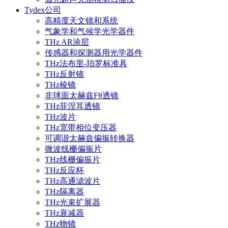
Tydex公司
高精度天文镜和系统
气象学和气候学光学器件
THz AR涂层
传感器和探测器用光学器件
THz法布里-珀罗标准具
THz反射镜
THz棱镜
非球面太赫兹Fθ透镜
THz菲涅耳透镜
THz波片
THz宽带相位变压器
可调谐太赫兹偏振转换器
微波线栅偏振片
THz线栅偏振片
THz反应杯
THz高通滤波片
THz隔离器
THz光束扩展器
THz衰减器
THz物镜