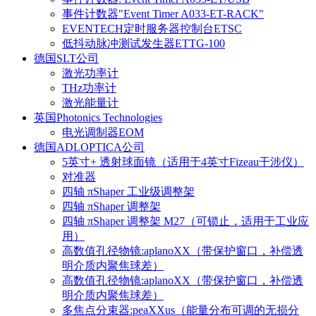
事件计数器"Event Timer A033-ET-RACK"
EVENTECH定时服务器控制台ETSC
低抖动脉冲测试发生器ETTG-100
德国SLT公司
激光功率计
THz功率计
激光能量计
英国Photonics Technologies
电光调制器EOM
德国ADLOPTICA公司
5英寸+ 透射球面镜（适用于4英寸Fizeau干涉仪）
对准器
四轴 πShaper 工业级调整架
四轴 πShaper 调整架
四轴 πShaper 调整架 M27（可锁止，适用于工业应
用）
高数值孔径物镜:aplanoXX（带保护窗口，补偿透
明介质内聚焦球差）
高数值孔径物镜:aplanoXX（带保护窗口，补偿透
明介质内聚焦球差）
多焦点分束器:peaXXus（能量分布可调的无损分