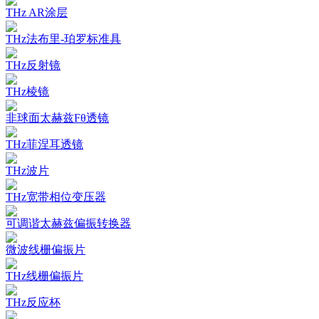
THz AR涂层
THz法布里-珀罗标准具
THz反射镜
THz棱镜
非球面太赫兹Fθ透镜
THz菲涅耳透镜
THz波片
THz宽带相位变压器
可调谐太赫兹偏振转换器
微波线栅偏振片
THz线栅偏振片
THz反应杯