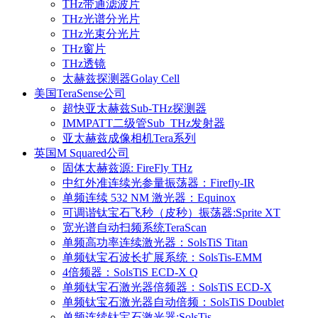
THz带通滤波片
THz光谱分光片
THz光束分光片
THz窗片
THz透镜
太赫兹探测器Golay Cell
美国TeraSense公司
超快亚太赫兹Sub-THz探测器
IMMPATT二级管Sub_THz发射器
亚太赫兹成像相机Tera系列
英国M Squared公司
固体太赫兹源: FireFly THz
中红外准连续光参量振荡器：Firefly-IR
单频连续 532 NM 激光器：Equinox
可调谐钛宝石飞秒（皮秒）振荡器:Sprite XT
宽光谱自动扫频系统TeraScan
单频高功率连续激光器：SolsTiS Titan
单频钛宝石波长扩展系统：SolsTis-EMM
4倍频器：SolsTiS ECD-X Q
单频钛宝石激光器倍频器：SolsTiS ECD-X
单频钛宝石激光器自动倍频：SolsTiS Doublet
单频连续钛宝石激光器:SolsTis