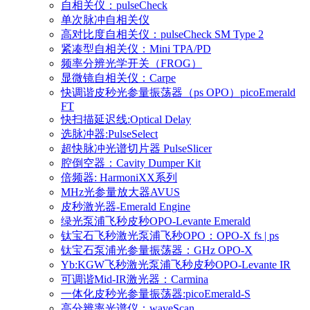
自相关仪：pulseCheck
单次脉冲自相关仪
高对比度自相关仪：pulseCheck SM Type 2
紧凑型自相关仪：Mini TPA/PD
频率分辨光学开关（FROG）
显微镜自相关仪：Carpe
快调谐皮秒光参量振荡器（ps OPO）picoEmerald
FT
快扫描延迟线:Optical Delay
选脉冲器:PulseSelect
超快脉冲光谱切片器 PulseSlicer
腔倒空器：Cavity Dumper Kit
倍频器: HarmoniXX系列
MHz光参量放大器AVUS
皮秒激光器-Emerald Engine
绿光泵浦飞秒皮秒OPO-Levante Emerald
钛宝石飞秒激光泵浦飞秒OPO：OPO-X fs | ps
钛宝石泵浦光参量振荡器：GHz OPO-X
Yb:KGW飞秒激光泵浦飞秒皮秒OPO-Levante IR
可调谐Mid-IR激光器：Carmina
一体化皮秒光参量振荡器:picoEmerald-S
高分辨率光谱仪：waveScan