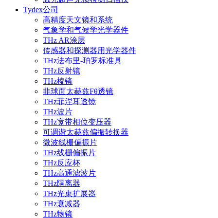
Tydex公司
高精度天文镜和系统
气象学和气候学光学器件
THz AR涂层
传感器和探测器用光学器件
THz法布里-珀罗标准具
THz反射镜
THz棱镜
非球面太赫兹Fθ透镜
THz菲涅耳透镜
THz波片
THz宽带相位变压器
可调谐太赫兹偏振转换器
微波线栅偏振片
THz线栅偏振片
THz反应杯
THz高通滤波片
THz隔离器
THz光束扩展器
THz衰减器
THz物镜