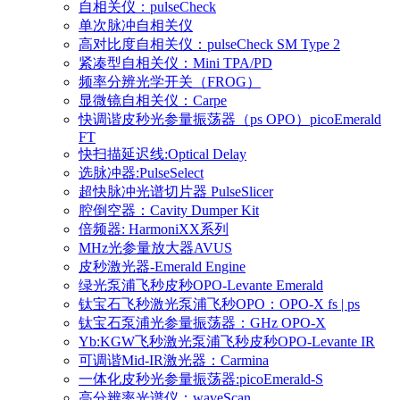
自相关仪：pulseCheck
单次脉冲自相关仪
高对比度自相关仪：pulseCheck SM Type 2
紧凑型自相关仪：Mini TPA/PD
频率分辨光学开关（FROG）
显微镜自相关仪：Carpe
快调谐皮秒光参量振荡器（ps OPO）picoEmerald
FT
快扫描延迟线:Optical Delay
选脉冲器:PulseSelect
超快脉冲光谱切片器 PulseSlicer
腔倒空器：Cavity Dumper Kit
倍频器: HarmoniXX系列
MHz光参量放大器AVUS
皮秒激光器-Emerald Engine
绿光泵浦飞秒皮秒OPO-Levante Emerald
钛宝石飞秒激光泵浦飞秒OPO：OPO-X fs | ps
钛宝石泵浦光参量振荡器：GHz OPO-X
Yb:KGW飞秒激光泵浦飞秒皮秒OPO-Levante IR
可调谐Mid-IR激光器：Carmina
一体化皮秒光参量振荡器:picoEmerald-S
高分辨率光谱仪：waveScan