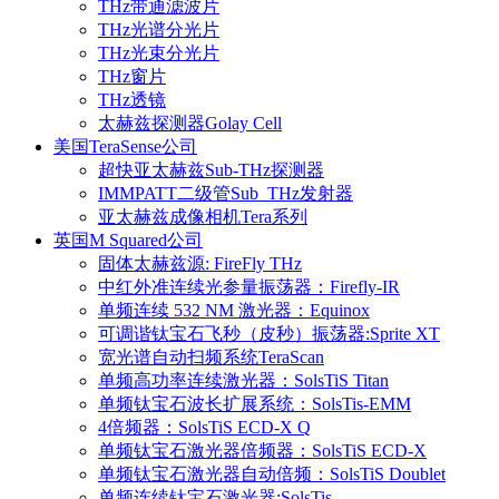
THz带通滤波片
THz光谱分光片
THz光束分光片
THz窗片
THz透镜
太赫兹探测器Golay Cell
美国TeraSense公司
超快亚太赫兹Sub-THz探测器
IMMPATT二级管Sub_THz发射器
亚太赫兹成像相机Tera系列
英国M Squared公司
固体太赫兹源: FireFly THz
中红外准连续光参量振荡器：Firefly-IR
单频连续 532 NM 激光器：Equinox
可调谐钛宝石飞秒（皮秒）振荡器:Sprite XT
宽光谱自动扫频系统TeraScan
单频高功率连续激光器：SolsTiS Titan
单频钛宝石波长扩展系统：SolsTis-EMM
4倍频器：SolsTiS ECD-X Q
单频钛宝石激光器倍频器：SolsTiS ECD-X
单频钛宝石激光器自动倍频：SolsTiS Doublet
单频连续钛宝石激光器:SolsTis