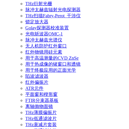
THz衍射光栅
脉冲太赫兹辐射光电探测器
THz扫描Fabry-Perot_干涉仪
锁定放大器
Golay探测器校准装置
光电斩波器OMC-1
脉冲太赫兹光谱仪
无人机防护红外窗口
红外物镜用硅元素
用于高温测量的CVD ZnSe
用于热成像的锗窗口和透镜
用于终极应用的正面光学
陷波滤波器
红外偏振片
ATR元件
平面窗和楔形窗
FTIR分束器基板
离轴抛物面镜
THz薄膜偏振片
THz低通滤波片
THz衰减片套装