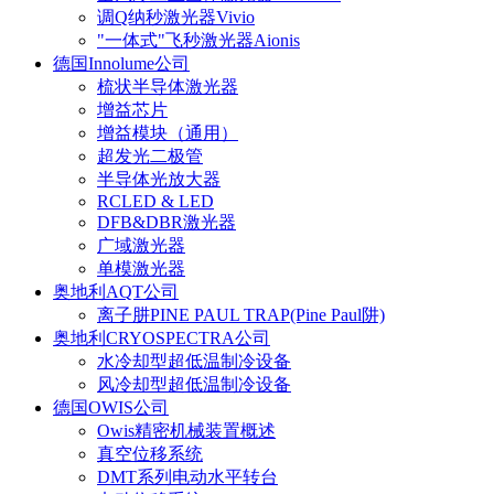
调Q纳秒激光器Vivio
"一体式"飞秒激光器Aionis
德国Innolume公司
梳状半导体激光器
增益芯片
增益模块（通用）
超发光二极管
半导体光放大器
RCLED & LED
DFB&DBR激光器
广域激光器
单模激光器
奥地利AQT公司
离子肼PINE PAUL TRAP(Pine Paul阱)
奥地利CRYOSPECTRA公司
水冷却型超低温制冷设备
风冷却型超低温制冷设备
德国OWIS公司
Owis精密机械装置概述
真空位移系统
DMT系列电动水平转台