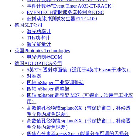
事件计数器"Event Timer A033-ET-RACK"
EVENTECH定时服务器控制台ETSC
低抖动脉冲测试发生器ETTG-100
德国SLT公司
激光功率计
THz功率计
激光能量计
英国Photonics Technologies
电光调制器EOM
德国ADLOPTICA公司
5英寸+ 透射球面镜（适用于4英寸Fizeau干涉仪）
对准器
四轴 πShaper 工业级调整架
四轴 πShaper 调整架
四轴 πShaper 调整架 M27（可锁止，适用于工业应
用）
高数值孔径物镜:aplanoXX（带保护窗口，补偿透
明介质内聚焦球差）
高数值孔径物镜:aplanoXX（带保护窗口，补偿透
明介质内聚焦球差）
多焦点分束器:peaXXus（能量分布可调的无损分