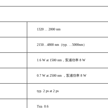
1320 ... 2000 nm
2150…4800 nm（typ. …5000nm）
1.6 W at 1500 nm，泵浦功率 8 W
0.7 W at 2500 nm ，泵浦功率 8 W
typ. 2 ps at 2 ps
Typ. 0.6