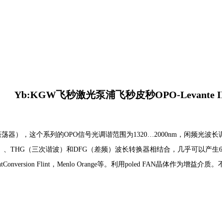
Yb:KGW飞秒激光泵浦飞秒皮秒OPO-Levante I
量振荡器），这个系列的OPO信号光调谐范围为1320…2000nm，闲频光波
、THG（三次谐波）和DFG（差频）波长转换器相结合，几乎可以产生660nm
 FF-ultra，LightConversion Flint，Menlo Orange等。利用po