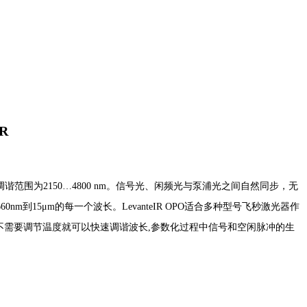
R
长调谐范围为2150…4800 nm。信号光、闲频光与泵浦光之间自然同步，无
到15μm的每一个波长。LevanteIR OPO适合多种型号飞秒激光器作
led FAN晶体作为增益介质。不需要调节温度就可以快速调谐波长,参数化过程中信号和空闲脉冲的生