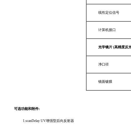
线性定位信号
计算机接口
光学镜片 (高精度反光
净口径
镜面镀膜
可选功能和附件:
1.scanDelay UV增强型后向反射器