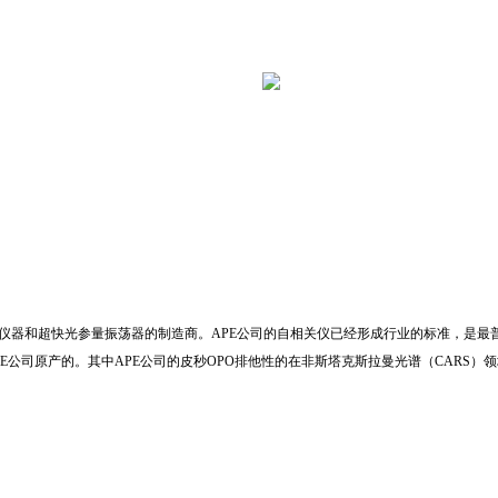
仪器和超快光参量振荡器的制造商。APE公司的自相关仪已经形成行业的标准，是最普
司原产的。其中APE公司的皮秒OPO排他性的在非斯塔克斯拉曼光谱（CARS）领域取