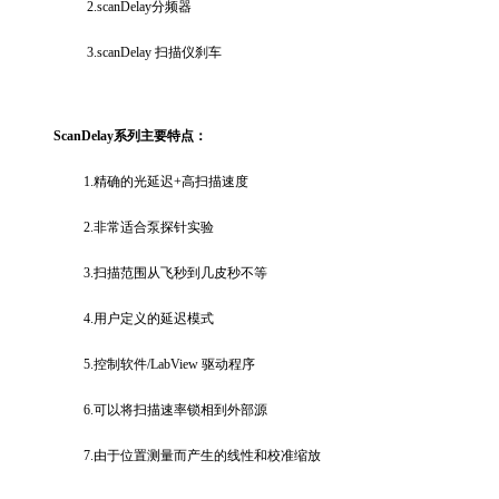
2.scanDelay分频器
3.scanDelay 扫描仪刹车
ScanDelay
系列主要特点：
1.精确的光延迟+高扫描速度
2.非常适合泵探针实验
3.扫描范围从飞秒到几皮秒不等
4.用户定义的延迟模式
5.控制软件/LabView 驱动程序
6.可以将扫描速率锁相到外部源
7.由于位置测量而产生的线性和校准缩放