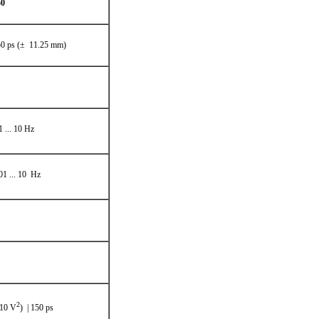
50
0 ps (± 11.25 mm)
1 ... 10 Hz
01 ... 10 Hz
2
 10 V
) | 150 ps