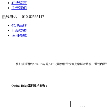
在线留言
关于我们
热线电话：
010-62565117
代理品牌
产品类型
应用领域
快扫描延迟线ScanDelay 是APE公司独特的快速光学延时系统，通
Optical Delay系列技术参数：