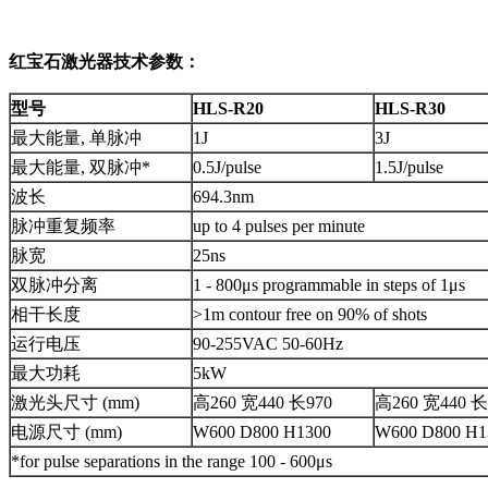
红宝石激光器技术参数：
型号
HLS-R20
HLS-R30
最大能量, 单脉冲
1J
3J
最大能量, 双脉冲*
0.5J/pulse
1.5J/pulse
波长
694.3nm
脉冲重复频率
up to 4 pulses per minute
脉宽
25ns
双脉冲分离
1 - 800μs programmable in steps of 1μs
相干长度
>1m contour free on 90% of shots
运行电压
90-255VAC 50-60Hz
最大功耗
5kW
激光头尺寸 (mm)
高260 宽440 长970
高260 宽440 长
电源尺寸 (mm)
W600 D800 H1300
W600 D800 H1
*for pulse separations in the range 100 - 600μs