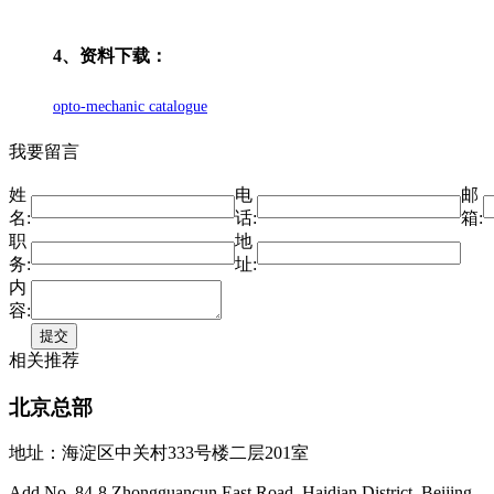
4、资料下载：
opto-mechanic catalogue
我要留言
姓
电
邮
名:
话:
箱:
职
地
务:
址:
内
容:
相关推荐
北京总部
地址：海淀区中关村333号楼二层201室
Add.No. 84-8 Zhongguancun East Road, Haidian District, Beijing,