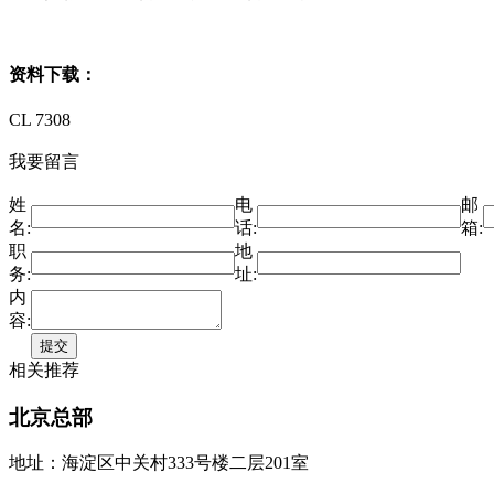
资料下载：
CL 7308
我要留言
姓
电
邮
名:
话:
箱:
职
地
务:
址:
内
容:
相关推荐
北京总部
地址：海淀区中关村333号楼二层201室