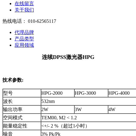
在线留言
关于我们
热线电话：
010-62565117
代理品牌
产品类型
应用领域
连续DPSS激光器HPG
技术参数:
型号
HPG-2000
HPG-3000
HPG-4000
波长
532nm
输出功率
2W
3W
4W
空间模式
TEM00, M2 < 1.2
能量稳定性
<+/- 2 %（超过1小时）
噪音
3% Pk/Pk