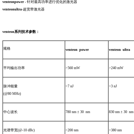
venteonpower
- 针对最高功率进行优化的激光器
venteonultra
-超宽带激光器
venteon
系列技术参数：
规格
venteon power
venteon ultra
平均输出功率
>560 mW
>240 mW
脉冲能量
>7 nJ
>3 nJ
(@80 MHz)
中心波长
780 nm ± 30 nm
830 nm ± 30 nm
光谱带宽(@-10 dBc)
>200 nm
>380 nm