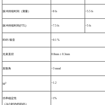
脉冲持续时间（测量）
<8 fs
<5.5 fs
脉冲持续时间(FTL)
<7.5 fs
<5 fs
RMS 噪音
<0.1 %
光束直径
0.8mm ± 0.3mm
发散角
<3 mrad
<1.2
2
M
功率稳定性
<1%
（24小时内的RMS）