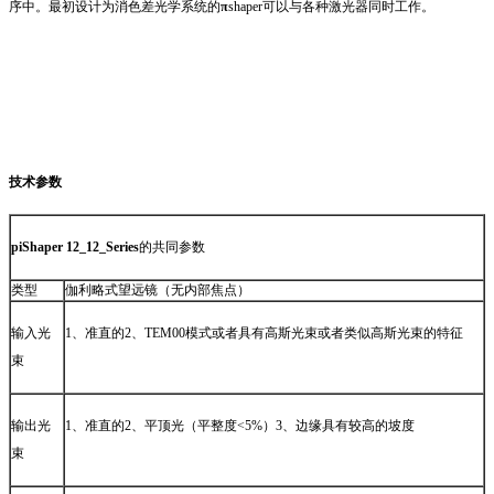
序中。最初设计为消色差光学系统的
π
shaper可以与各种激光器同时工作。
技术参数
piShaper 12_12_Series
的共同参数
类型
伽利略式望远镜（无内部焦点）
输入光
1、准直的2、TEM00模式或者具有高斯光束或者类似高斯光束的特征
束
输出光
1、准直的2、平顶光（平整度<5%）3、边缘具有较高的坡度
束