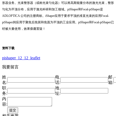
形器业务。光束整形器（或称光束匀化器）可以将高斯能量分布的激光光束，整形
匀化为平顶分布，应用于激光科研和加工领域。piShaper和Focal-piShaper是
ADLOPTICA 公司的注册商标。iShaper应用于要求平顶的准直光束的应用Focal-
piShaper则应用于聚焦后焦斑和焦面为平顶的工业应用。piShaper和Focal-piShaper已
经被大量使用，效果毋庸置疑！
资料下载
pishaper_12_12_leaflet
我要留言
姓
电
邮
名:
话:
箱:
职
地
务:
址:
内
容:
相关推荐