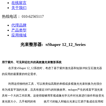
在线留言
关于我们
热线电话：
010-62565117
代理品牌
产品类型
应用领域
光束整形器: πShaper 12_12_Series
用于紫外、可见和近红外的高效激光束整形系统
在开发πShaper 12_12系统时，考虑了基于紫外激光器和短脉冲钛宝石激光器
的应用的最重要的特定需求。
利用这些独特的工具，可以将类似高斯的单模或多模激光光束转换为光强分
布为准直平顶的光束，且具有接近100%的转换效率。
π
shaper产生的准直平顶光束
具有一个大的工作距离。这使得能够用常规成像光学元件对光束进行操作和改变光
束光斑大小。几乎相同的有 效尺寸的输入和输出光束让它易于集成在应用程