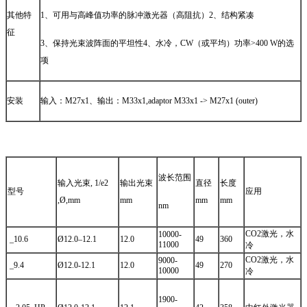
其他特
1、可用与高峰值功率的脉冲激光器（高阻抗）2、结构紧凑
征
3、保持光束波阵面的平坦性4、水冷，CW（或平均）功率>400 W的选
项
安装
输入：M27x1、输出：M33x1,adaptor M33x1 ‐> M27x1 (outer)
波长范围
输入光束, 1/e2
输出光束
直径
长度
型号
应用
,Ø,mm
mm
mm
mm
nm
CO2激光，水
10000‐
_10.6
Ø12.0–12.1
12.0
49
360
11000
冷
CO2激光，水
9000‐
_9.4
Ø12.0-12.1
12.0
49
270
10000
冷
1900-