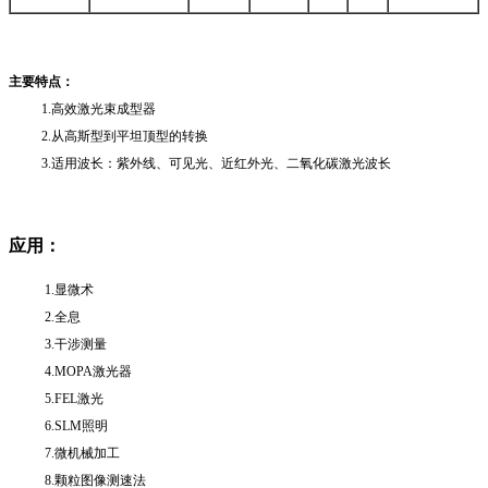
主要特点：
1.高效激光束成型器
2.从高斯型到平坦顶型的转换
3.适用波长：紫外线、可见光、近红外光、二氧化碳激光波长
应用：
1.显微术
2.全息
3.干涉测量
4.MOPA激光器
5.FEL激光
6.SLM照明
7.微机械加工
8.颗粒图像测速法