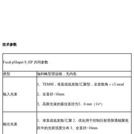
技术参数
Focal-pShaper 9_HP 共同参数
类型
伽利略型望远镜，无内焦
1、TEM00，准直或低发散/汇聚型，全发散角＜±5 mrad
输入光束
2、全直径<16mm
3、高斯光束的最佳直径为5…6 mm（1/e²）
1、准直或低发散/汇聚 2、优化用于控制衍射受限透镜聚焦
输出光束
区中的光斑强度分布 3、全直径<16mm