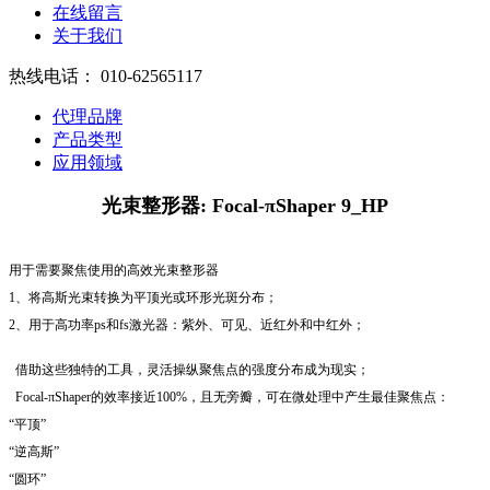
在线留言
关于我们
热线电话：
010-62565117
代理品牌
产品类型
应用领域
光束整形器: Focal-πShaper 9_HP
用于需要聚焦使用的高效光束整形器
1、将高斯光束转换为平顶光或环形光斑分布；
2、用于高功率ps和fs激光器：紫外、可见、近红外和中红外；
借助这些独特的工具，灵活操纵聚焦点的强度分布成为现实；
Focal-πShaper的效率接近100%，且无旁瓣，可在微处理中产生最佳聚焦点：
“平顶”
“逆高斯”
“圆环”