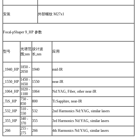
安装
外部螺纹 M27x1
Focal-pShaper 9_HP 参数
光谱范
设计波
型号
应用
围;nm
长,nm
1850 -
_1940_HP
1940
mid-IR
2050
1450 -
_1550_HP
1550
near-IR
1650
1020 -
_1064_HP
1064
Nd:YAG, Fiber, other near-IR
1100
750 -
_TiS_HP
800
Ti:Sapphire, near-IR
850
510 -
_532_HP
532
2nd Harmonics Nd:YAG, similar lasers
550
340 -
_355_HP
355
3rd Harmonics Nd:YAG, similar lasers
370
255 -
_266
266
4th Harmonics Nd:YAG, similar lasers
275