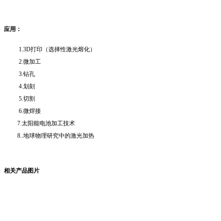
应用：
1.3D打印（选择性激光熔化）
2.微加工
3.钻孔
4.划刻
5.切割
6.微焊接
7.太阳能电池加工技术
8..地球物理研究中的激光加热
相关产品图片