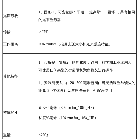
1、圆形 2、可变轮廓：平顶、“逆高斯”、“圆环”，具有相同
光斑形状
的光束整形器
传输
>97%
工作距离
200-350mm（根据光斑大小和光束强度特征）
1、设备易于集成2、结构紧凑，适用于科学和工业应用3、
可使用任何类型的衍射限制聚焦镜头进行操作
其他特征
4、安装简便 5、在 20...500 毫米范围内可灵活调整与镜头的
距离 6、优化设计以与扫描光学元件配合使用
直径44毫米（39 mm for_1064_HP）
整体尺寸
长度93毫米（104 mm for_1064_HP）
重量
<220g