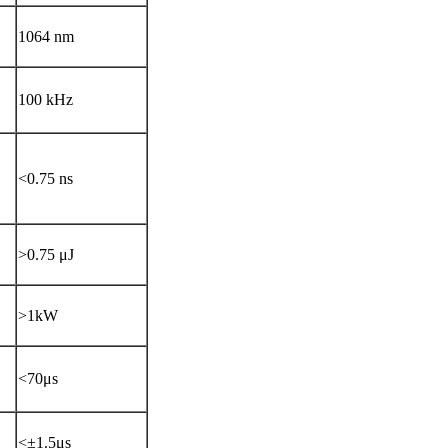
1064 nm
100 kHz
<0.75 ns
>0.75 μJ
>1kW
<70μs
<±1.5μs