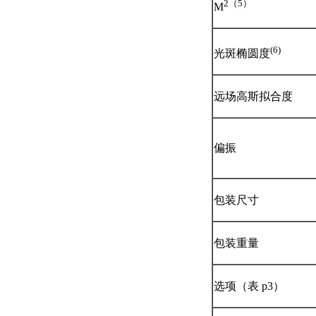
2（5）
M
(
6
)
光斑椭圆度
远场高斯拟合度
偏振
包装尺寸
包装重量
选项（表 p3）