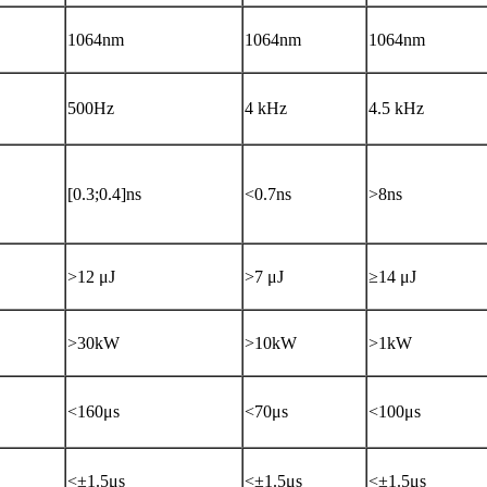
1064nm
1064nm
1064nm
500Hz
4 kHz
4.5 kHz
[0.3;0.4]ns
<0.7ns
>8ns
>12 μJ
>7 μJ
≥14 μJ
>30kW
>10kW
>1kW
<160μs
<70μs
<100μs
<±1.5μs
<±1.5μs
<±1.5μs