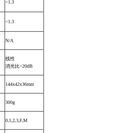
<1.3
<1.3
N/A
线性
消光比>20dB
144x42x36mm
300g
0,1,2,3,F,M