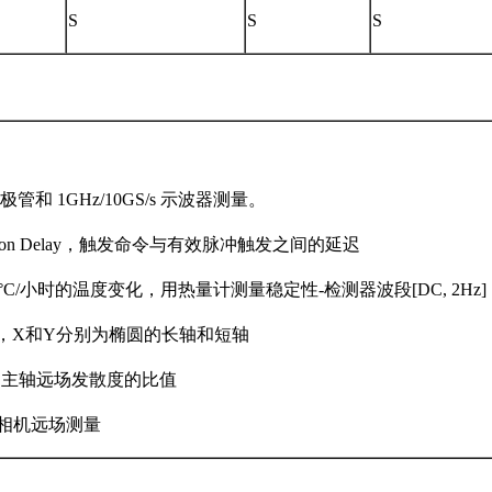
S
S
S
电二极管和 1GHz/10GS/s 示波器测量。
 Creation Delay，触发命令与有效脉冲触发之间的延迟
 和< 3°C/小时的温度变化，用热量计测量稳定性-检测器波段[DC, 2Hz]
(XY)，X和Y分别为椭圆的长轴和短轴
算为主轴远场发散度的比值
U系列相机远场测量