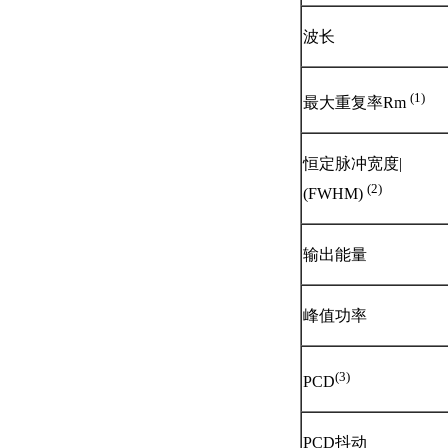
波长
(1)
最大重复率Rm
恒定脉冲宽度|
(2)
(FWHM)
输出能量
峰值功率
(3)
PCD
PCD抖动