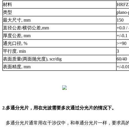
材料
HRFZ-
类型
plano-
最大尺寸, mm
150
直径公差/横切公差,mm
+0.0 / 
厚度公差, mm
+/-0.1
通光口径, %
>=90
平行度. min
3
表面质量(两面抛光度), scr/dig
60/40
表面精度, mm
+/-0
2.多通分光片，用在光波需要多次通过分光片的情况下。
多通分光片通常用在干涉仪中，和单通分光片一样，要求高