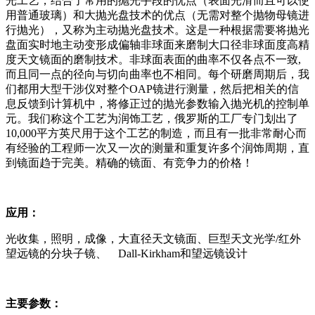
光工艺，结合了常用的抛光手段的优点（表面光滑而且可以使
用普通玻璃）和大抛光盘技术的优点（无需对整个抛物母镜进
行抛光），又称为主动抛光盘技术。这是一种根据需要将抛光
盘面实时地主动变形成偏轴非球面来磨制大口径非球面度高精
度天文镜面的磨制技术。非球面表面的曲率不仅各点不一致,
而且同一点的径向与切向曲率也不相同。每个研磨周期后，我
们都用大型干涉仪对整个OAP镜进行测量，然后把相关的信
息反馈到计算机中，将修正过的抛光参数输入抛光机的控制单
元。我们称这个工艺为润饰工艺，俄罗斯的工厂专门划出了
10,000平方英尺用于这个工艺的制造，而且有一批非常耐心而
有经验的工程师一次又一次的测量和重复许多个润饰周期，直
到镜面趋于完美。精确的镜面、有竞争力的价格！
应用：
光收集，照明，成像，大直径天文镜面、巨型天文光学/红外
望远镜的分块子镜、 Dall-Kirkham和望远镜设计
主要参数：