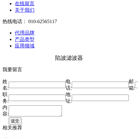
在线留言
关于我们
热线电话：
010-62565117
代理品牌
产品类型
应用领域
陷波滤波器
我要留言
姓
电
邮
名:
话:
箱:
职
地
务:
址:
内
容:
相关推荐