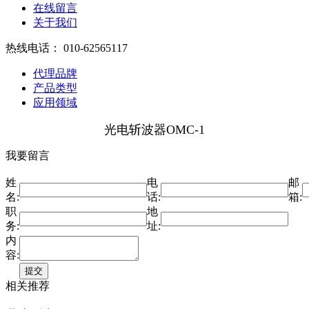
在线留言
关于我们
热线电话：
010-62565117
代理品牌
产品类型
应用领域
光电斩波器OMC-1
我要留言
姓
电
邮
名:
话:
箱:
职
地
务:
址:
内
容:
相关推荐