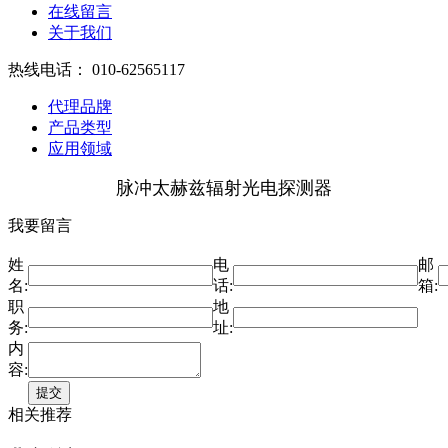
在线留言
关于我们
热线电话：
010-62565117
代理品牌
产品类型
应用领域
脉冲太赫兹辐射光电探测器
我要留言
姓
电
邮
名:
话:
箱:
职
地
务:
址:
内
容:
相关推荐