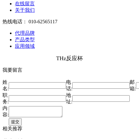
在线留言
关于我们
热线电话：
010-62565117
代理品牌
产品类型
应用领域
THz反应杯
我要留言
姓
电
邮
名:
话:
箱:
职
地
务:
址:
内
容:
相关推荐