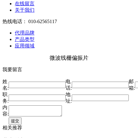
在线留言
关于我们
热线电话：
010-62565117
代理品牌
产品类型
应用领域
微波线栅偏振片
我要留言
姓
电
邮
名:
话:
箱:
职
地
务:
址:
内
容:
相关推荐