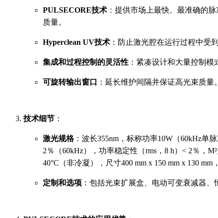
PULSECORE技术
：提供市场上最快、最准确的脉冲
质量。
Hyperclean UV技术
：防止激光腔在运行过程中受
集成和过程控制的灵活性
：紧凑设计和大量控制模
可旋转输出窗口
：延长维护间隔并保证高光束质量
技术细节
：
激光规格
：波长355nm，标称功率10W（60kHz单脉冲
2％（60kHz），功率稳定性（rms，8 h）< 2％
40°C（非冷凝），尺寸400 mm x 150 mm x 130 mm
定制和选项
：包括光束扩展盒、电动可变衰减器、恒