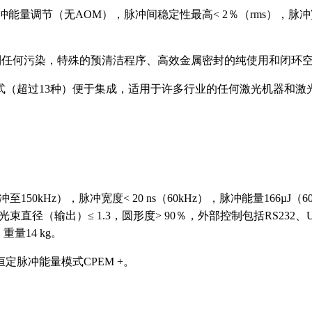
能量调节（无AOM），脉冲间稳定性最高< 2％（rms），脉冲宽
到任何污染，特殊的预清洁程序、高效金属密封的纯使用和闭环
式（超过13种）便于集成，适用于许多行业的任何激光机器和激
。
至150kHz），脉冲宽度< 20 ns（60kHz），脉冲能量166µJ（
，M²光束直径（输出）≤ 1.3，圆形度> 90％，外部控制包括RS2
，重量14 kg。
定脉冲能量模式CPEM +。