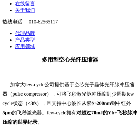
在线留言
关于我们
热线电话：
010-62565117
代理品牌
产品类型
应用领域
多用型空心光纤压缩器
加拿大few-cycle公司提供基于空芯光子晶体光纤脉冲压缩
器（pulse compressor），可将飞秒激光脉冲压缩到少周期few
cycle状态（
<3fs
），且支持中心波长从紫外
200nm
到中红外
5μm
的飞秒激光器。few-cycle拥有
对超过70mJ的Yb+飞秒脉冲
压缩的世界纪录
。