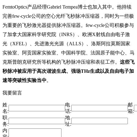
FemtoOptics产品经理Gabriel Tempea博士也加入其中。他持续
完善few-cycle公司的空心光纤飞秒脉冲压缩器，同时为一些极
为重要的飞秒激光器提供脉冲压缩器。few-cycle公司积极参与
了加拿大国家科学研究院（INRS）、欧洲X射线自由电子激
光（XFEL）、先进激光光源（ALLS）、洛斯阿拉莫斯国家
实验室、阿贡国家实验室、中国科学院、法国原子能中心、马
克斯普朗克研究所等机构的飞秒脉冲压缩和表征工作。
这些飞
秒脉冲被应用于高次谐波生成、强场THz生成以及自由电子加
速等突破性实验当中
。
我要留言
姓
电
邮
名:
话:
箱:
职
地
务:
址:
内
容: