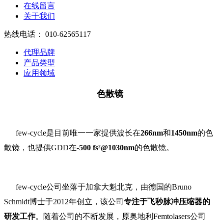
在线留言
关于我们
热线电话：
010-62565117
代理品牌
产品类型
应用领域
色散镜
few-cycle是目前唯一一家提供波长在
266nm
和
1450nm
的色
散镜，也提供GDD在
-500 fs²
@1030nm
的色散镜。
few-cycle公司坐落于加拿大魁北克，由德国的Bruno
Schmidt博士于2012年创立，该公司
专注于飞秒脉冲压缩器的
研发工作
。随着公司的不断发展，原奥地利Femtolasers公司