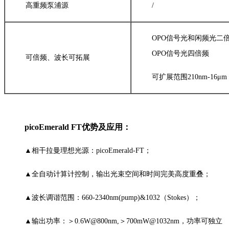
高重频泵浦源
/
OPO信号光和闲频光二
OPO信号光四倍频
可倍频、波长可拓展
可扩展范围210nm-16μm
picoEmerald FT优势及应用：
▲相干拉曼理想光源：picoEmerald-FT；
▲全自动计算计控制，输出光束空间和时间完美高度重叠；
▲波长调谐范围：660-2340nm(pump)&1032（Stokes）；
▲输出功率：＞0.6W@800nm,＞700mW@1032nm，功率可独立