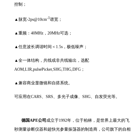
控制；
-1
▲脉宽-2ps@10cm
谱宽；
▲重频：40MHz，20MHz可选；
▲任意波长调谐时间＜1.5s，极低噪声；
▲全一体结构，共线或非共线输出，选配
AOM,LIR,pulsePicker,SHG,THG,DFG；
▲兼容商业显微镜和自搭系统。
可应用在CARS、SRS、多光子成像、SHG、自发荧光等。
德国APE公司
成立于1992年，位于柏林，是世界上最大的飞
秒测量诊断仪器和超快光参量振荡器的制造商，公司旗下的自相