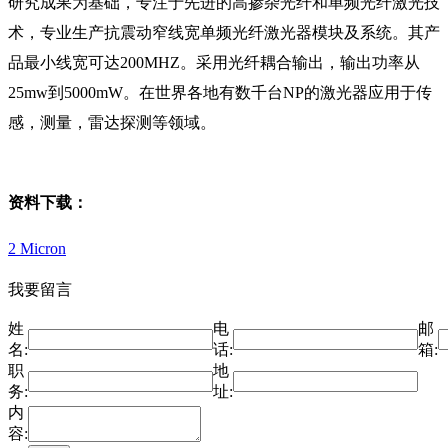
研究成果为基础，专注于先进的高掺杂光纤和单频光纤激光技
术，专业生产抗震动窄线宽单频光纤激光器模块及系统。其产
品最小线宽可达200MHZ。采用光纤耦合输出，输出功率从
25mw到5000mW。在世界各地有数千台NP的激光器应用于传
感，测量，雷达探测等领域。
资料下载：
2 Micron
我要留言
姓
电
邮
名:
话:
箱:
职
地
务:
址:
内
容: