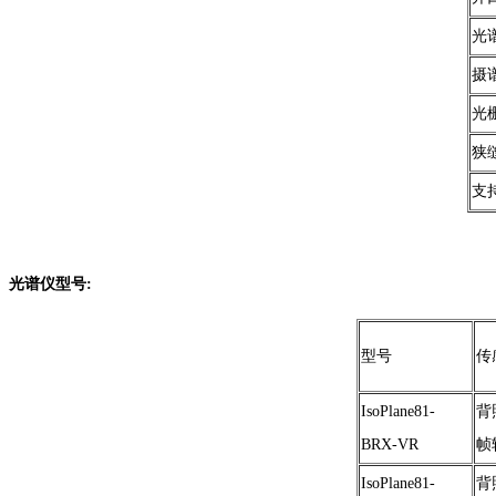
光谱
摄
光
狭
支
光谱仪型号:
型号
传
IsoPlane81-
背
BRX-VR
帧
IsoPlane81-
背