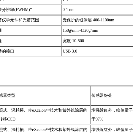
分辨率(FWHM)*
0.1 nm
谱仪学元件和光谱范围
受保护的银涂层 400-1100nm
栅
150g/mm-4320g/mm
缝
宽度:10-500
持的接口
USB 3.0
感器类型
传感器好处
照式、深耗损、带eXcelon™技术和紫外线涂层的
增强近红外，峰值量子
转移CCD
于97%
照式、深耗损、带eXcelon™技术和紫外线涂层的
增强近红外，峰值量子