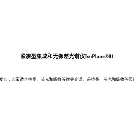
紧凑型集成和无像差光谱仪IsoPlane®81
、近红外波长，非常适合拉曼、荧光和吸收等微关光谱。是拉曼、荧光和吸收等