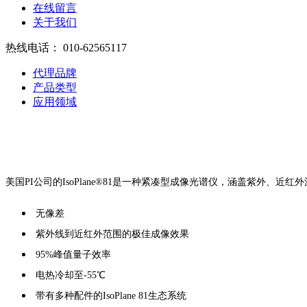
在线留言
关于我们
热线电话：
010-62565117
代理品牌
产品类型
应用领域
美国PI公司的IsoPlane®81是一种紧凑型成像光谱仪，涵盖紫外
无像差
紫外线到近红外范围的极佳成像效果
95%峰值量子效率
电热冷却至-55℃
带有多种配件的IsoPlane 81生态系统