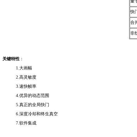
量
快
合
非
关键特性
：
1.大画幅
2.高灵敏度
3.速快帧率
4.优异的动态范围
5.真正的全局快门
6.深度冷却和终生真空
7.软件集成