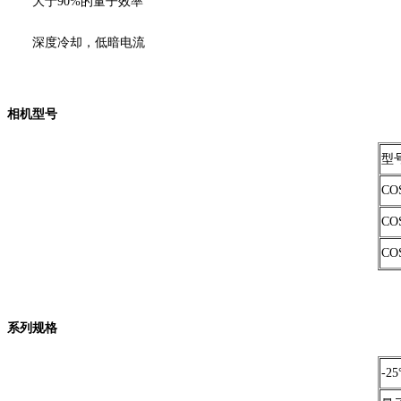
大于90%的量子效率
深度冷却，低暗电流
相机型号
型
CO
CO
CO
系列规格
-2