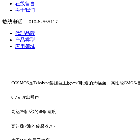
在线留言
关于我们
热线电话：
010-62565117
代理品牌
产品类型
应用领域
COSMOS是Teledyne集团自主设计和制造的大幅面、高性能CMO
0.7 e-读出噪声
高达25帧/秒的全帧速度
高达8k×8k的传感器尺寸