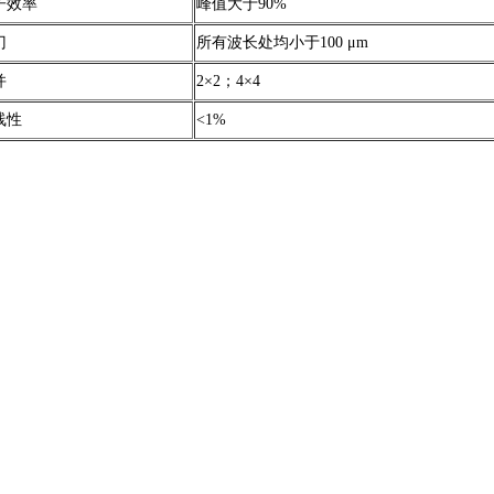
子效率
峰值大于90%
门
所有波长处均小于100 μm
并
2×2；4×4
线性
<1%