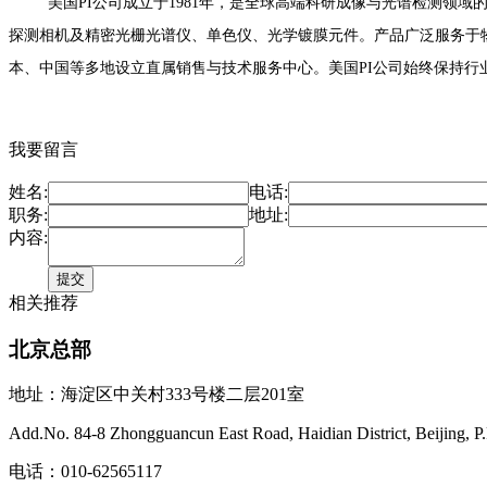
美国PI公司成立于1981年，是全球高端科研成像与光谱检测领域的奠基性
探测相机及精密光栅光谱仪、单色仪、光学镀膜元件。产品广泛服务于
本、中国等多地设立直属销售与技术服务中心。美国PI公司始终保持
我要留言
姓名:
电话:
职务:
地址:
内容:
相关推荐
北京总部
地址：海淀区中关村333号楼二层201室
Add.No. 84-8 Zhongguancun East Road, Haidian District, Beijing, P
电话：010-62565117