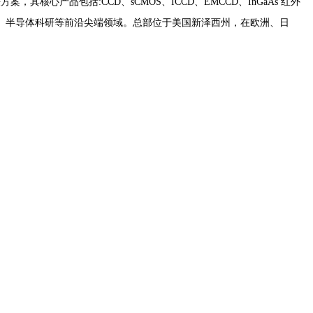
产品包括:CCD、sCMOS、ICCD、EMCCD、InGaAs 红外
、半导体科研等前沿尖端领域。总部位于美国新泽西州，在欧洲、日
。