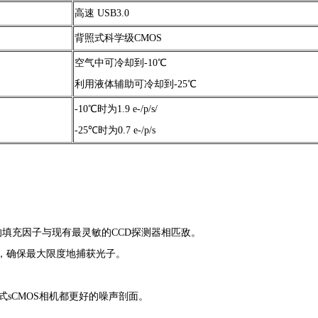
高速 USB3.0
背照式科学级CMOS
空气中可冷却到-10℃
利用液体辅助可冷却到-25℃
-10℃时为1.9 e-/p/s/
-25℃时为0.7 e-/p/s
填充因子与现有最灵敏的CCD探测器相匹敌。
确保最大限度地捕获光子。
sCMOS相机都更好的噪声剖面。