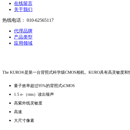
在线留言
关于我们
热线电话：
010-62565117
代理品牌
产品类型
应用领域
The KURO®是第一台背照式科学级CMOS相机。KURO具有高
量子效率超过95%的背照式sCMOS
1.5 e-（rms）读出噪声
高紫外线灵敏度
高速
大尺寸像素