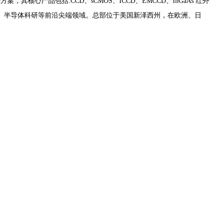
产品包括:CCD、sCMOS、ICCD、EMCCD、InGaAs 红外
、半导体科研等前沿尖端领域。总部位于美国新泽西州，在欧洲、日
。