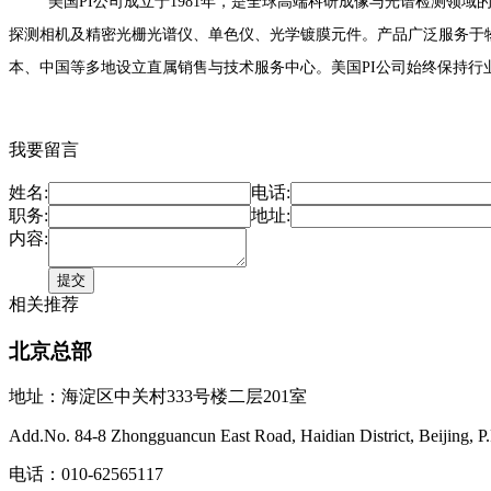
美国PI公司成立于1981年，是全球高端科研成像与光谱检测领域的奠基性
探测相机及精密光栅光谱仪、单色仪、光学镀膜元件。产品广泛服务于
本、中国等多地设立直属销售与技术服务中心。美国PI公司始终保持
我要留言
姓名:
电话:
职务:
地址:
内容:
相关推荐
北京总部
地址：海淀区中关村333号楼二层201室
Add.No. 84-8 Zhongguancun East Road, Haidian District, Beijing, P
电话：010-62565117