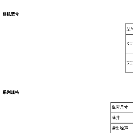
相机型号
型
KU
KU
系列规格
像素尺寸
满井
读出噪声