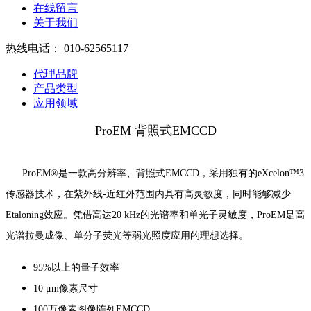
在线留言
关于我们
热线电话：
010-62565117
代理品牌
产品类型
应用领域
ProEM 背照式EMCCD
ProEM®是一款高分辨率、背照式EMCCD，采用独有的eXcelon™3
传感器技术，在紫外线-近红外范围内具有高灵敏度，同时能够减少
Etaloning效应。凭借高达20 kHz的光谱率和单光子灵敏度，ProEM是高
光谱拉曼成像、单分子荧光等弱光照度应用的理想选择。
95%以上的量子效率
10 μm像素尺寸
100万像素图像阵列EMCCD