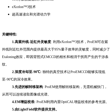
eXcelon™3技术
超高速读出和光谱动力学
关键特性:
1.高紫外线-近红外灵敏度
: 利用eXcelon™3技术，ProEM可在紫
外线到近红外范围内提供最高大于95%量子效率的灵敏度，同时减少了
Etaloning效应，即因背照式EMCCD的相长和相消干扰而产生的干涉条
纹。
2.深度冷却至-90℃:
独特的真空技术让ProEMCCD能够实现低
至-90℃的深冷效果。
3.先进的帧转移架构
: ProEM使用帧转移架构，无需机械快门，
从而可以连续读取图像或光谱。
4.EM增益校准:
ProEM利用内置OptiCAL增益校准的参考光源。
5.由LightField软件提供支持。